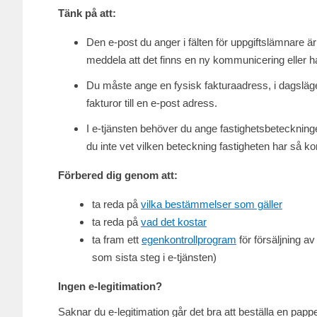
Tänk på att:
Den e-post du anger i fälten för uppgiftslämnare
meddela att det finns en ny kommunicering eller han
Du måste ange en fysisk fakturaadress, i dagsläg
fakturor till en e-post adress.
I e-tjänsten behöver du ange fastighetsbeteckning
du inte vet vilken beteckning fastigheten har så
Förbered dig genom att:
ta reda på
vilka bestämmelser som gäller
ta reda på
vad det kostar
ta fram ett
egenkontrollprogram
för försäljning av
som sista steg i e-tjänsten)
Ingen e-legitimation?
Saknar du e-legitimation går det bra att beställa en pap