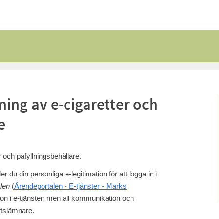
ing av e-cigaretter och
e
r och påfyllningsbehållare.
du din personliga e-legitimation för att logga in i
len
(
Ärendeportalen - E-tjänster - Marks
on i e-tjänsten men all kommunikation och
ftslämnare.