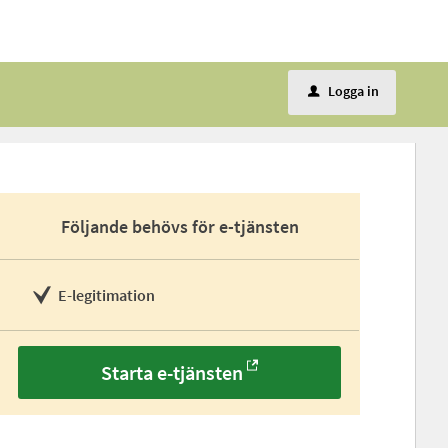
Logga in
u
Följande behövs för e-tjänsten
E-legitimation
Starta e-tjänsten